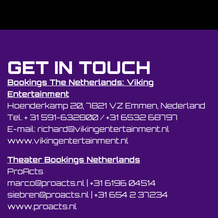
GET IN TOUCH
Bookings The Netherlands: Viking
Entertainment
Hoenderkamp 20, 7821 VZ Emmen, Nederland
Tel. + 31 591-632800 / +31 6532 68797
E-mail: richard@vikingentertainment.nl
www.vikingentertainment.nl
Theater Bookings Netherlands
ProActs
marco@proacts.nl
|
‭+31 6196 04514‬
siebren@proacts.nl
|
‭‭+31 654 2 37234
www.proacts.nl