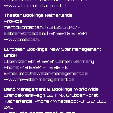
www.vikingentertainment.nl
Theater Bookings Netherlands
ProActs
marco@proacts.nl
|
‭+31 6196 04514‬
siebren@proacts.nl
|
‭‭+31 654 2 37234
www.proacts.nl
European Bookings: New Star Management
GmbH
Olpenitzer Str. 2, 69181 Leimen, Germany
Phone: +49 6224 – 76 98 – 0
E-mail: info@newstar-management.de
www.newstar-management.de
Band Management & Bookings WorldWide:
Brandakkersweg 1, 5971 NX Grubbenvorst,
Netherlands Phone / Whatsapp : +31 6 21 333
043