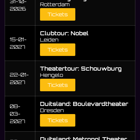
31-10-
Rotterdam
2026
Tickets
Clubtour: Nobel
15-01-
Leiden
2027
Tickets
Theatertour: Schouwburg
22-01-
Hengelo
2027
Tickets
Duitsland: Boulevardtheater
08-
Dresden
03-
Tickets
2027
Duitsland: Metropol Theater