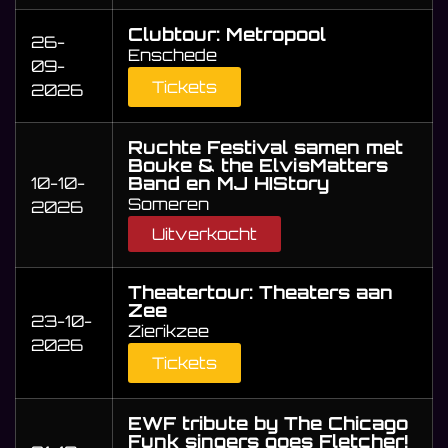
Clubtour: Metropool
26-
Enschede
09-
Tickets
2026
Ruchte Festival samen met
Bouke & the ElvisMatters
Band en MJ HIStory
10-10-
Someren
2026
Uitverkocht
Theatertour: Theaters aan
Zee
23-10-
Zierikzee
2026
Tickets
EWF tribute by The Chicago
Funk singers goes Fletcher!