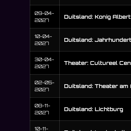
09-04-
Duitsland: Konig Alber
2027
10-04-
Duitsland: Jahrhundert
2027
30-04-
Theater: Cultureel Ce
2027
02-05-
Duitsland: Theater am 
2027
08-11-
Duitsland: Lichtburg
2027
10-11-