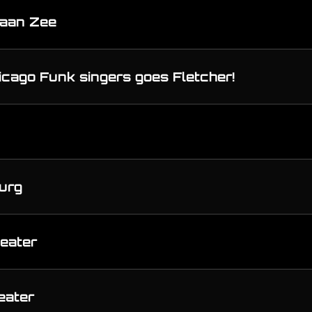
 aan Zee
icago Funk singers goes Fletcher!
urg
heater
eater