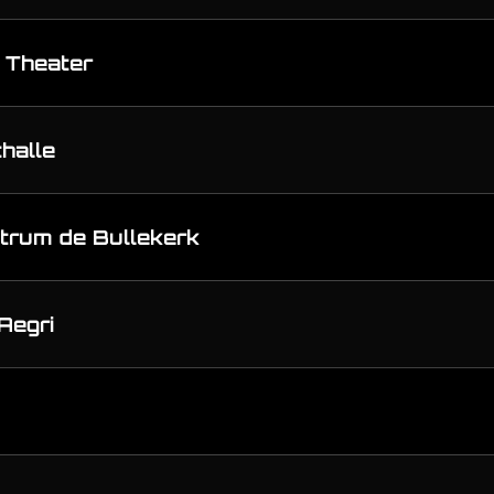
t Theater
halle
ntrum de Bullekerk
Aegri