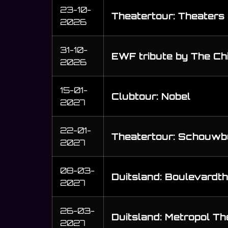
23-10-
Theatertour: Theaters
2026
31-10-
EWF tribute by The Ch
2026
15-01-
Clubtour: Nobel
2027
22-01-
Theatertour: Schouwb
2027
08-03-
Duitsland: Boulevardt
2027
26-03-
Duitsland: Metropol Th
2027