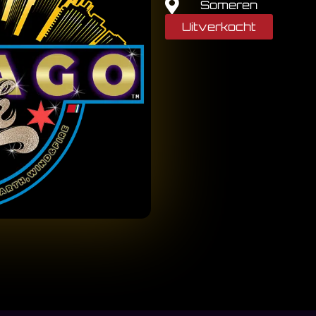
Someren
Uitverkocht