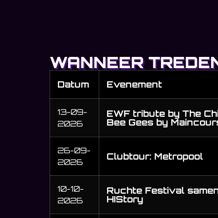
WANNEER TREDEN
Datum
Evenement
13-09-
EWF tribute by The Ch
Bee Gees by Maincours
2026
26-09-
Clubtour: Metropool
2026
10-10-
Ruchte Festival same
HIStory
2026