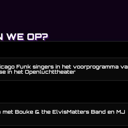
 WE OP?
icago Funk singers in het voorprogramma v
e in het Openluchttheater
n met Bouke & the ElvisMatters Band en MJ