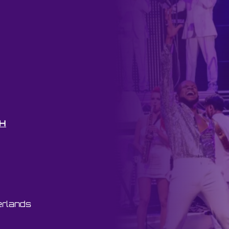
bH
erlands