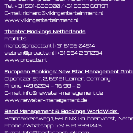
Tel. + 31 591-632800 / +31 6532 68797
E-mail: richard@vikingentertainment.nl
www.vikingentertainment.nl
Theater Bookings Netherlands
ProActs
marco@proacts.nl
|
‭+31 6196 04514‬
siebren@proacts.nl
|
‭‭+31 654 2 37234
www.proacts.nl
European Bookings: New Star Management Gm
Olpenitzer Str. 2, 69181 Leimen, Germany
Phone: +49 6224 – 76 98 – 0
E-mail: info@newstar-management.de
www.newstar-management.de
Band Management & Bookings WorldWide:
Brandakkersweg 1, 5971 NX Grubbenvorst, Neth
Phone / Whatsapp : +31 6 21 333 043
E-mail: Info@thechicagofunk.com