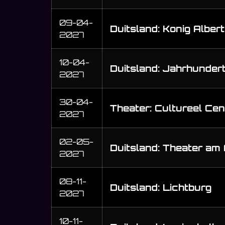
09-04-
Duitsland: Konig Alber
2027
10-04-
Duitsland: Jahrhundert
2027
30-04-
Theater: Cultureel Ce
2027
02-05-
Duitsland: Theater am 
2027
08-11-
Duitsland: Lichtburg
2027
10-11-