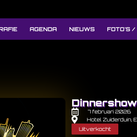
RAFIE
AGENDA
NIEUWS
FOTO'S /
Dinnersho
7 februari 2026
Hotel Zuiderduin,
Uitverkocht