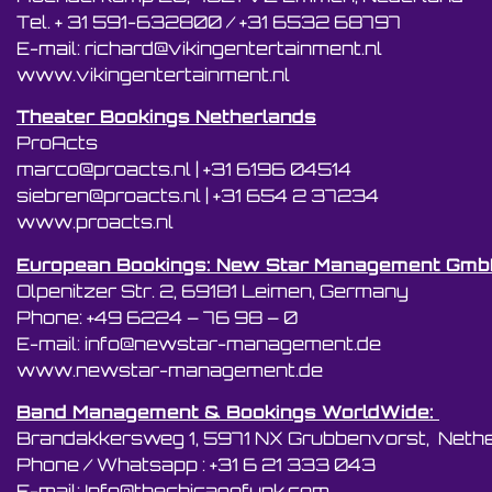
Tel. + 31 591-632800 / +31 6532 68797
E-mail: richard@vikingentertainment.nl
www.vikingentertainment.nl
Theater Bookings Netherlands
ProActs
marco@proacts.nl
|
‭+31 6196 04514‬
siebren@proacts.nl
|
‭‭+31 654 2 37234
www.proacts.nl
European Bookings: New Star Management Gm
Olpenitzer Str. 2, 69181 Leimen, Germany
Phone: +49 6224 – 76 98 – 0
E-mail: info@newstar-management.de
www.newstar-management.de
Band Management & Bookings WorldWide:
Brandakkersweg 1, 5971 NX Grubbenvorst, Neth
Phone / Whatsapp : +31 6 21 333 043
E-mail: Info@thechicagofunk.com