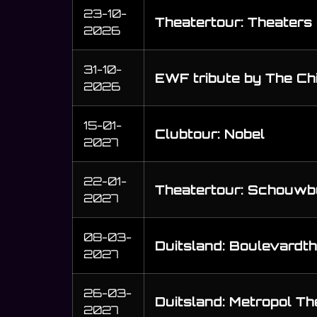
23-10-
Theatertour: Theaters
2026
31-10-
EWF tribute by The Ch
2026
15-01-
Clubtour: Nobel
2027
22-01-
Theatertour: Schouwb
2027
08-03-
Duitsland: Boulevardt
2027
26-03-
Duitsland: Metropol Th
2027