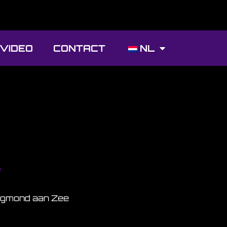
 VIDEO
CONTACT
NL
w
 Egmond aan Zee