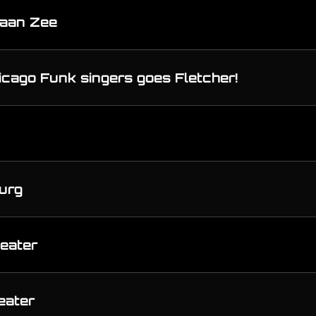
 aan Zee
icago Funk singers goes Fletcher!
urg
heater
eater