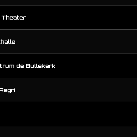
t Theater
halle
ntrum de Bullekerk
Aegri