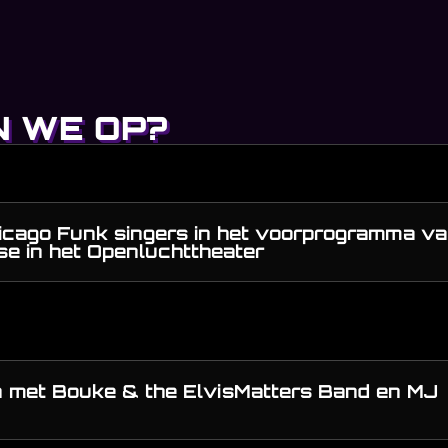
 WE OP?
icago Funk singers in het voorprogramma v
e in het Openluchttheater
n met Bouke & the ElvisMatters Band en MJ