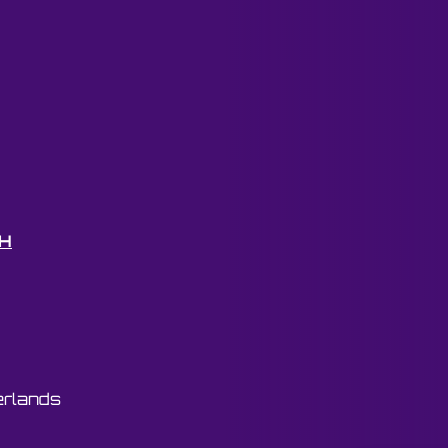
bH
erlands