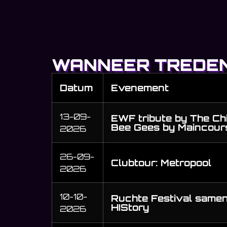
WANNEER TREDEN
Datum
Evenement
13-09-
EWF tribute by The Ch
Bee Gees by Maincours
2026
26-09-
Clubtour: Metropool
2026
10-10-
Ruchte Festival same
HIStory
2026