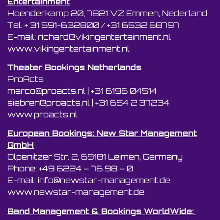
Entertainment
Hoenderkamp 20, 7821 VZ Emmen, Nederland
Tel. + 31 591-632800 / +31 6532 68797
E-mail: richard@vikingentertainment.nl
www.vikingentertainment.nl
Theater Bookings Netherlands
ProActs
marco@proacts.nl
|
‭+31 6196 04514‬
siebren@proacts.nl
|
‭‭+31 654 2 37234
www.proacts.nl
European Bookings: New Star Management
GmbH
Olpenitzer Str. 2, 69181 Leimen, Germany
Phone: +49 6224 – 76 98 – 0
E-mail: info@newstar-management.de
www.newstar-management.de
Band Management & Bookings WorldWide: