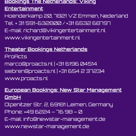
Bookings The Netherlands: Viking
Entertainment
Hoenderkamp 20, 7821 VZ Emmen, Nederland
Tel. + 31 591-632800 / +31 6532 68797
E-mail: richard@vikingentertainment.nl
www.vikingentertainment.nl
Theater Bookings Netherlands
ProActs
marco@proacts.nl
|
‭+31 6196 04514‬
siebren@proacts.nl
|
‭‭+31 654 2 37234
www.proacts.nl
European Bookings: New Star Management
GmbH
Olpenitzer Str. 2, 69181 Leimen, Germany
Phone: +49 6224 – 76 98 – 0
E-mail: info@newstar-management.de
www.newstar-management.de